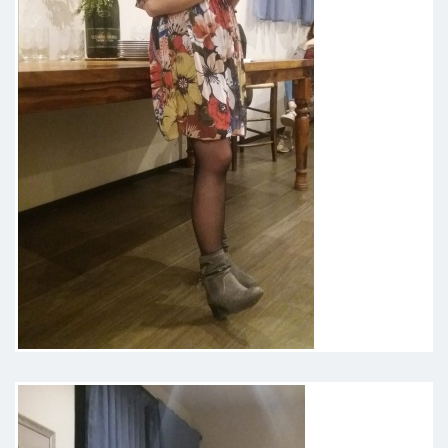
Ricordo con molto affetto,
tenerezza e gratitudine il giorno in
cui ho conosciuto Roberta. Era
settembre 2023, ero devastata,
spezzata, senza speranza. Piangevo
e mi sentivo di farlo da un baratro.
E mentre lo facevo, Roberta mi ha
preso le mani. Senza dire niente.
Commossa. Un incontro di anime.
Questo è stata per me Roberta. Ho
provato tanti psicoterapeuti ma mi
ritrovavo sempre allo stesso