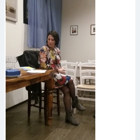
punto, come se stessi giocando
una partita di Monopoli. Con lei no.
Ho capito così tante cose di me, mi
hanno illuminato i suoi esempi che
molto spesso sono memorabili, mi
hanno spronato i suoi momenti di
assertività e mi hanno alleggerito i
suoi momenti di ironia. Perché è
vero, abbiamo iniziato il percorso
piangendo, ma seduta dopo seduta
abbiamo anche riso. Non smetterò
mai di ringraziarla, anche se lei
continuerà a dire che il percorso
l'ho fatto io e lei mi ha solo
sostenuto. Io continuerò a