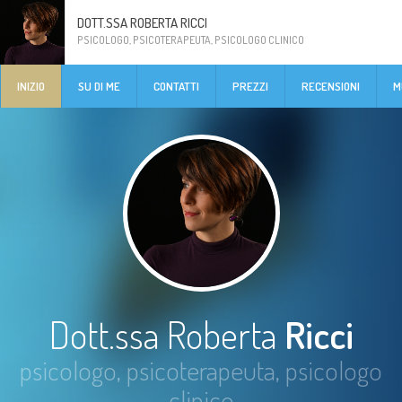
DOTT.SSA ROBERTA RICCI
PSICOLOGO, PSICOTERAPEUTA, PSICOLOGO CLINICO
INIZIO
SU DI ME
CONTATTI
PREZZI
RECENSIONI
M
Dott.ssa Roberta
Ricci
psicologo, psicoterapeuta, psicologo
clinico